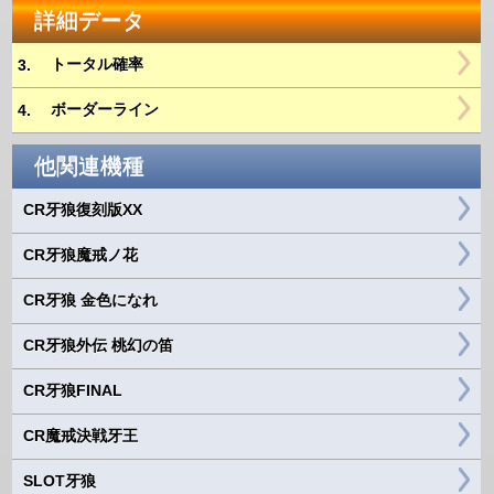
詳細データ
トータル確率
3.
ボーダーライン
4.
他関連機種
CR牙狼復刻版XX
CR牙狼魔戒ノ花
CR牙狼 金色になれ
CR牙狼外伝 桃幻の笛
CR牙狼FINAL
CR魔戒決戦牙王
SLOT牙狼