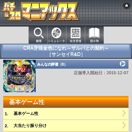
CRA牙狼金色になれ～ザルバとの契約～
［サンセイR&D］
みんなの評価（0）
店舗導入開始日：2015-12-07
基本ゲーム性
基本ゲーム性
1.
大当たり振り分け
2.