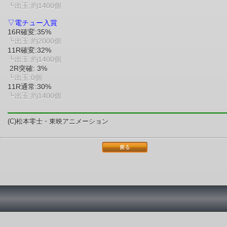
┗出玉:約1400個
▽電チュー入賞
16R確変:35%
┗出玉:約2000個
11R確変:32%
┗出玉:約1400個
2R突確: 3%
┗出玉:0個
11R通常:30%
┗出玉:約1400個
(C)松本零士・東映アニメーション