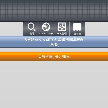
CRびっくりぱちんこ銀河鉄道999
［京楽］
大当り振り分け/出玉