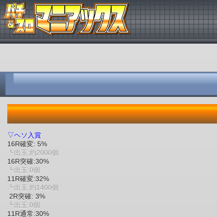
▽ヘソ入賞
16R確変: 5%
┗出玉:約2000個
16R突確:30%
┗出玉:0個
11R確変:32%
┗出玉:約1400個
2R突確: 3%
┗出玉:0個
11R通常:30%