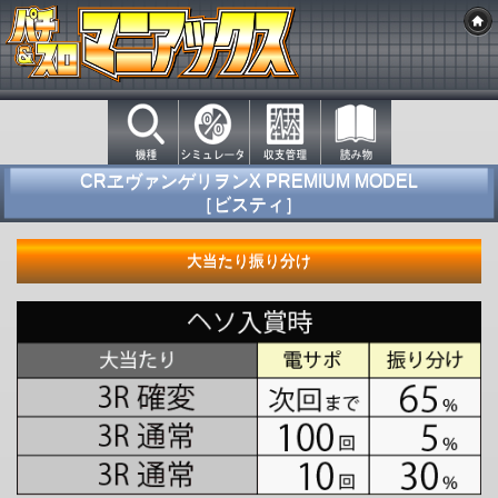
CRヱヴァンゲリヲンX PREMIUM MODEL
［ビスティ］
大当たり振り分け