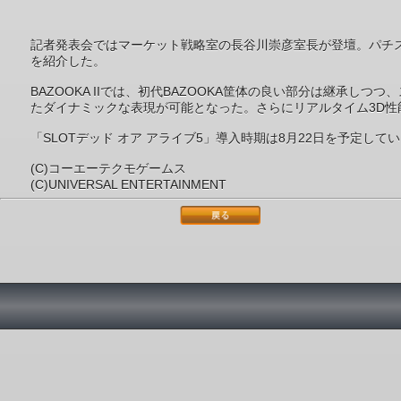
記者発表会ではマーケット戦略室の長谷川崇彦室長が登壇。パチスロ開
を紹介した。
BAZOOKA IIでは、初代BAZOOKA筐体の良い部分は継
たダイナミックな表現が可能となった。さらにリアルタイム3D性能
「SLOTデッド オア アライブ5」導入時期は8月22日を予定して
(C)コーエーテクモゲームス
(C)UNIVERSAL ENTERTAINMENT