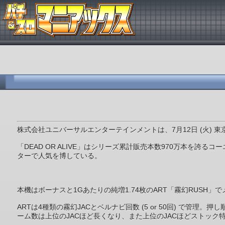
株式会社ユニバーサルエンターテインメントは、7月12日 (火) 
「DEAD OR ALIVE」はシリーズ累計販売本数970万本
ターで人気を博している。
本機はボーナスと1Gあたりの純増1.74枚のART「霧幻RUSH」
ARTは4種類の霧幻JACとベルナビ回数 (5 or 50回) で
ーム数は上位のJACほど長くなり、また上位のJACほどストック特