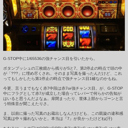
G-STOP中に1/65536の強チャンス目を引いたから。
ボタンプッシュの三枚鏡から残りがSと7。第2停止の時点で頭の中
が「???」に埋め尽くされ、そのまま写真を撮ったんだけど、これ
ってもしかしたら第1停止の時点で強チャンス目1確なのかもね。
今更、言うまでもなく赤7中段は赤7or強チャンス目。が、G-STOP
中にフラグとして赤7が成立した場合ってレバーで何らかの告知が
はいると思うんだよなぁ。扉閉まったり、筐体上部からゴーンと言
う特殊音が聞こえたりさ。
ま、以前に撮った写真のお蔵出しなんだけども、この凱旋の違和感
写真は中々撮れないかと。本当は『7』が良かったけどね(汗)