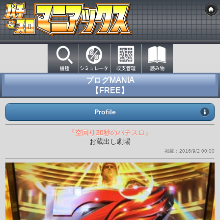
ブログMANIA
【FREE】
Profile
『空回り30秒のパチスロ』
お蔵出し劇場
掲載：2016/9/2 00:00