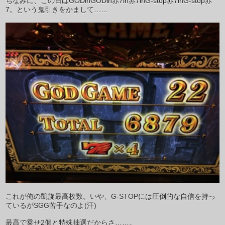
ちなみに、この日はGODinGODin赤7in赤7inG-stop赤7inG-stop赤
7。という鬼引きをかまして……
これが俺の凱旋最高枚数。いや、G-STOPには圧倒的な自信を持っ
ているがSGG苦手なのよ(汗)
最高で乗せ2個と特殊抽選だからさ……。