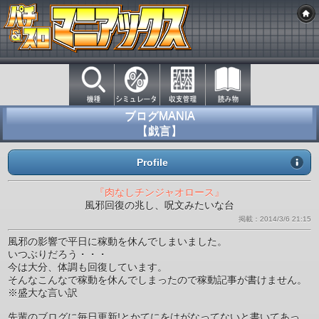
ブログMANIA
【戯言】
Profile
『肉なしチンジャオロース』
風邪回復の兆し、呪文みたいな台
掲載：2014/3/6 21:15
風邪の影響で平日に稼動を休んでしまいました。
いつぶりだろう・・・
今は大分、体調も回復しています。
そんなこんなで稼動を休んでしまったので稼動記事が書けません。
※盛大な言い訳
先輩のブログに毎日更新!とかてにをはがなってないと書いてあっ