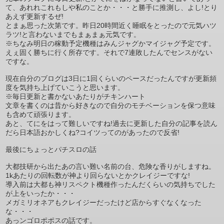
て、あれれこれもしや私のことか・・・と勝手に推測し、よし!とり
あえず更新するぜ!
とまぁ思った次第です。昨日20時間近く睡眠をとったので元気ハツ
ラツ!と言わないまでもまぁまぁ元気です。
※ちなみ明日の稼動予定機種はみんジャグかマイジャグ予定です。
えぇ固く勝ちに行く所存です。それで7連敗したんでセンスがない
ですな。
現在自分のブログは3日に1回くらいのペースだったんですが更新頻
度を気持ち上げていこうと思います。
※毎日更新と書かないあたりがチキンハート
文章を書くのは昔から好きなので自分のモチベーションを保つ意味
も含めて頑張ります。
あと、てにをはって難しいですね!過去に更新した自分の記事を読ん
だら日本語おかしくね?コイツってのがあったので反省!
最後にちょっとパチスロの話
大都技研から出たあの言い難い名前の台、危険な香りがしますね。
1kあたりの回転数が神より回らないとかクレイジーですな!
導入前は大都も神リスペクト機種作ったんだくらいの気持ちでした
が上をいったか・・・
メガミリオネアもクレイジーだったけど店からすぐなくなった
な・・・
あっンゴロポポスの話です。