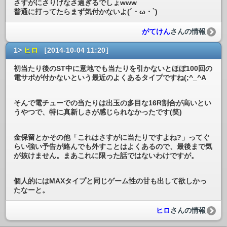
さすがにさりげなさ過ぎるでしょwww
普通に打ってたらまず気付かないよ(´・ω・`)
がてけん
さんの情報
1>
ヒロ
［2014-10-04 11:20］
初当たり後のST中に意地でも当たりを引かないとほぼ100回の
電サポが付かないという最近のよくあるタイプですね(;^_^A
そんで電チューでの当たりは出玉の多目な16R割合が高いとい
うやつで、特に真新しさが感じられなかったです(笑)
金保留とかその他「これはさすがに当たりですよね?」ってぐ
らい強い予告が絡んでも外すことはよくあるので、最後まで気
が抜けません。まあこれに限った話ではないわけですが。
個人的にはMAXタイプと同じゲーム性の甘も出して欲しかっ
たなーと。
ヒロ
さんの情報