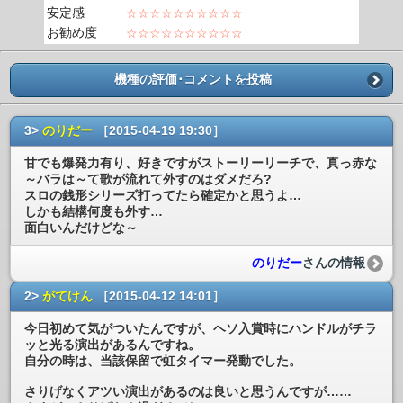
安定感
☆☆☆☆☆☆☆☆☆☆
お勧め度
☆☆☆☆☆☆☆☆☆☆
機種の評価･コメントを投稿
3>
のりだー
［2015-04-19 19:30］
甘でも爆発力有り、好きですがストーリーリーチで、真っ赤な
～バラは～て歌が流れて外すのはダメだろ?
スロの銭形シリーズ打ってたら確定かと思うよ…
しかも結構何度も外す…
面白いんだけどな～
のりだー
さんの情報
2>
がてけん
［2015-04-12 14:01］
今日初めて気がついたんですが、ヘソ入賞時にハンドルがチラ
ッと光る演出があるんですね。
自分の時は、当該保留で虹タイマー発動でした。
さりげなくアツい演出があるのは良いと思うんですが……