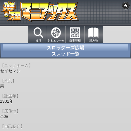
スロッターズ広場
スレッド一覧
【ニックネーム】
セイセンシ
【性別】
男
【誕生年】
1982年
【居住地】
東海
【自己紹介】