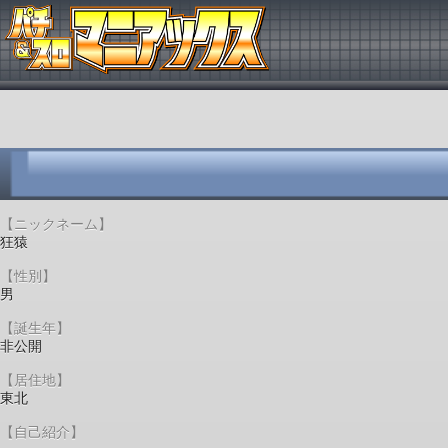
【ニックネーム】
狂猿
【性別】
男
【誕生年】
非公開
【居住地】
東北
【自己紹介】